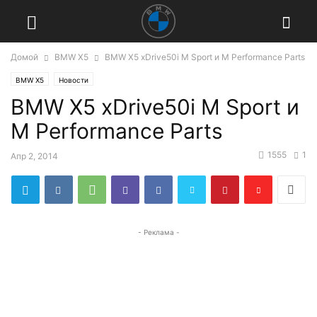
Домой
BMW X5
BMW X5 xDrive50i M Sport и M Performance Parts
BMW X5
Новости
BMW X5 xDrive50i M Sport и
M Performance Parts
1555
1
Апр 2, 2014
- Реклама -