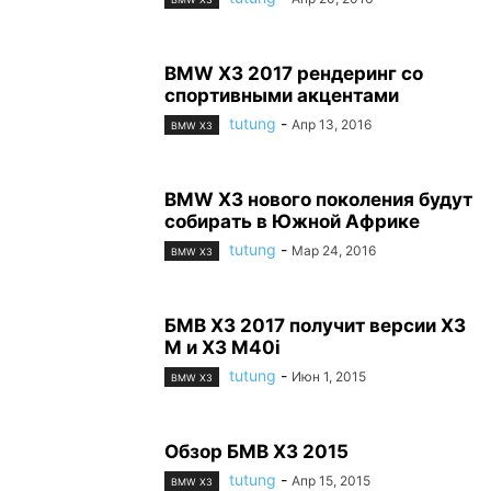
BMW X3 2017 рендеринг со
спортивными акцентами
tutung
-
Апр 13, 2016
BMW X3
BMW X3 нового поколения будут
собирать в Южной Африке
tutung
-
Мар 24, 2016
BMW X3
БМВ Х3 2017 получит версии X3
M и X3 M40i
tutung
-
Июн 1, 2015
BMW X3
Обзор БМВ Х3 2015
tutung
-
Апр 15, 2015
BMW X3