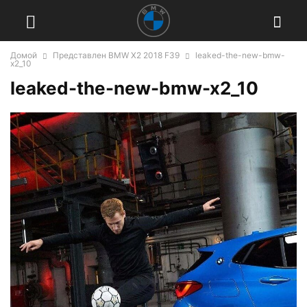
Домой
Представлен BMW X2 2018 F39
leaked-the-new-bmw-
x2_10
leaked-the-new-bmw-x2_10