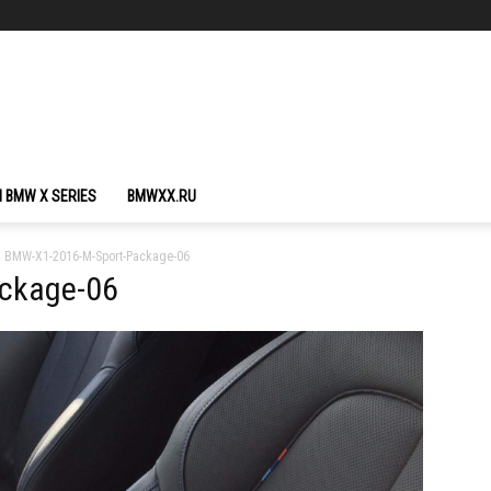
 BMW X SERIES
BMWXX.RU
BMW-X1-2016-M-Sport-Package-06
ckage-06