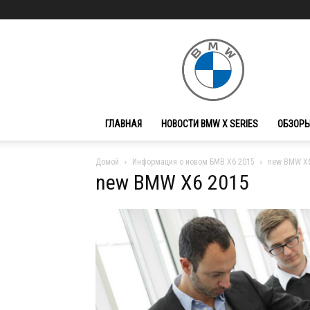
BMW
X
Series
ГЛАВНАЯ
НОВОСТИ BMW X SERIES
ОБЗОРЫ
Домой
Информация о новом БМВ Х6 2015
new BMW X6
new BMW X6 2015