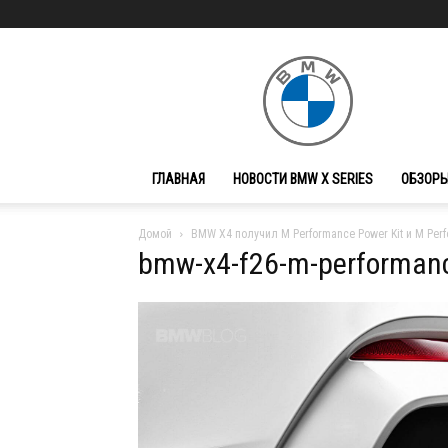
BMW
X
Series
ГЛАВНАЯ
НОВОСТИ BMW X SERIES
ОБЗОРЫ
Домой
BMW X4 получил M Performance Power Kit и M Perf
bmw-x4-f26-m-performan