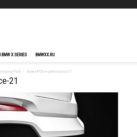
 BMW X SERIES
BMWXX.RU
ormance Parts
bmw-x4-f26-m-performance-21
ce-21