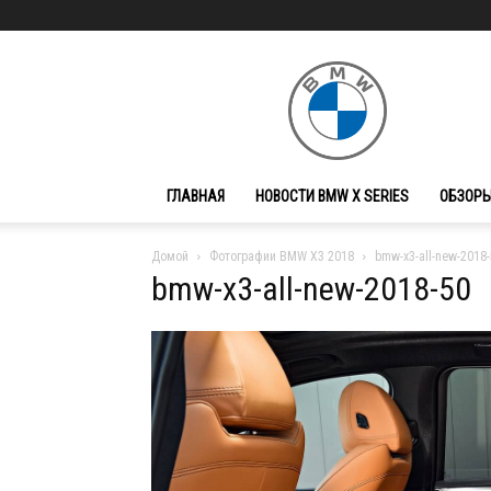
BMW
X
Series
ГЛАВНАЯ
НОВОСТИ BMW X SERIES
ОБЗОРЫ
Домой
Фотографии BMW X3 2018
bmw-x3-all-new-2018
bmw-x3-all-new-2018-50