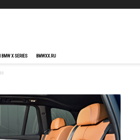
 BMW X SERIES
BMWXX.RU
-50