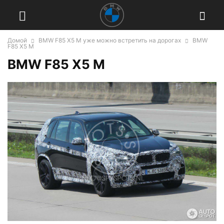
Домой
BMW F85 X5 M уже можно встретить на дорогах
BMW
F85 X5 M
BMW F85 X5 M